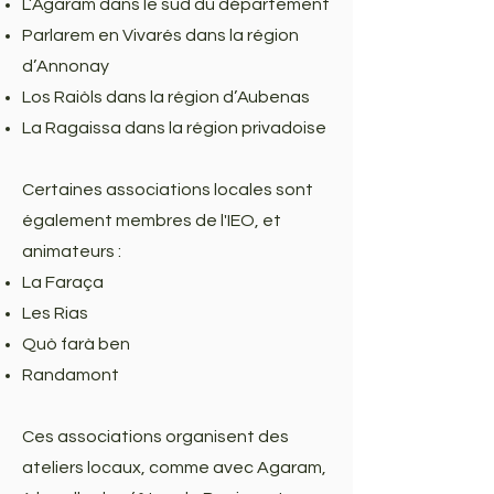
L’Agaram dans le sud du département
Parlarem en Vivarés dans la région
d’Annonay
Los Raiòls dans la région d’Aubenas
La Ragaissa dans la région privadoise
Certaines associations locales sont
également membres de l'IEO, et
animateurs :
La Faraça
Les Rias
Quò farà ben
Randamont
Ces associations organisent des
ateliers locaux, comme avec Agaram,